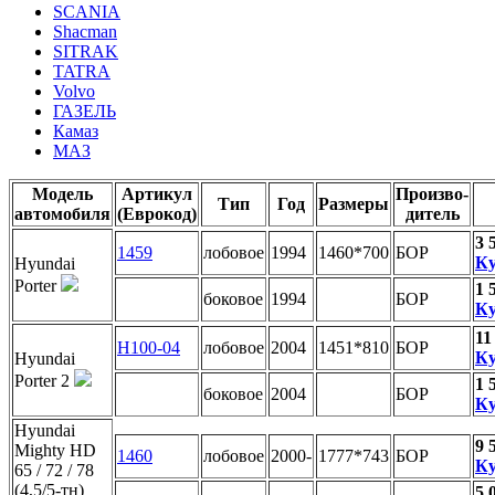
SCANIA
Shacman
SITRAK
TATRA
Volvo
ГАЗЕЛЬ
Камаз
МАЗ
Модель
Артикул
Произво-
Тип
Год
Размеры
автомобиля
(Еврокод)
дитель
3 
1459
лобовое
1994
1460*700
БОР
Ку
Hyundai
Porter
1 
боковое
1994
БОР
Ку
11
Н100-04
лобовое
2004
1451*810
БОР
Ку
Hyundai
Porter 2
1 
боковое
2004
БОР
Ку
Hyundai
9 
Mighty HD
1460
лобовое
2000-
1777*743
БОР
Ку
65 / 72 / 78
(4,5/5-тн)
5 