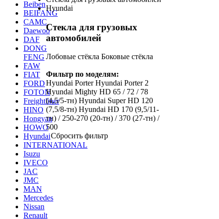
Beiben
Hyundai
BEIFANG
CAMC
Стекла для грузовых
Daewoo
автомобилей
DAF
DONG
Лобовые стёкла
Боковые стёкла
FENG
FAW
Фильтр по моделям:
FIAT
Hyundai Porter
Hyundai Porter 2
FORD
Hyundai Mighty HD 65 / 72 / 78
FOTON
(4,5/5-тн)
Hyundai Super HD 120
Freightliner
(7,5/8-тн)
Hyundai HD 170 (9,5/11-
HINO
тн) / 250-270 (20-тн) / 370 (27-тн) /
Hongyan
500
HOWO
Сбросить фильтр
Hyundai
INTERNATIONAL
Isuzu
IVECO
JAC
JMC
MAN
Mercedes
Nissan
Renault