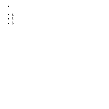
€
£
$