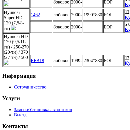
боковое
2000-
БОР
Ку
12
Hyundai
1462
лобовое
2000-
1990*830
БОР
Ку
Super HD
120 (7,5/8-
5 
боковое
2000-
БОР
тн)
Ку
Hyundai HD
170 (9,5/11-
тн) / 250-270
(20-тн) / 370
(27-тн) / 500
12
EFB18
лобовое
1999-
2304*830
БОР
Ку
Информация
Сотрудничество
Услуги
Замена/Установка автостекол
Выезд
Контакты