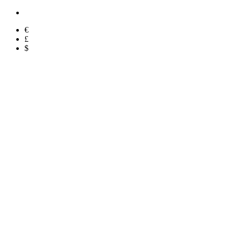
€
£
$