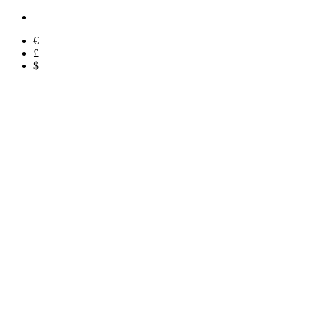
€
£
$