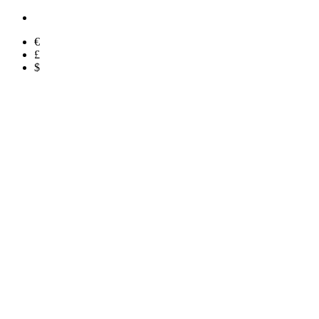
€
£
$