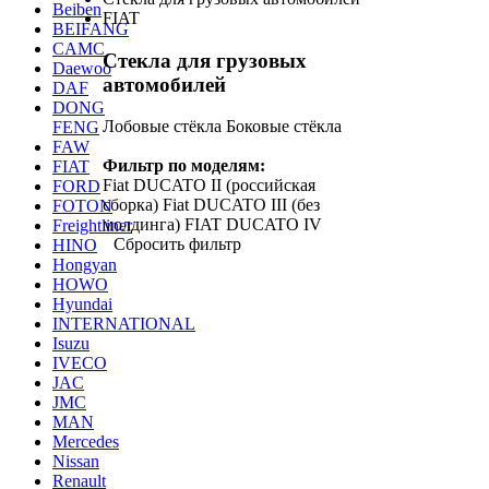
Beiben
FIAT
BEIFANG
CAMC
Стекла для грузовых
Daewoo
автомобилей
DAF
DONG
Лобовые стёкла
Боковые стёкла
FENG
FAW
Фильтр по моделям:
FIAT
Fiat DUCATO II (российская
FORD
сборка)
Fiat DUCATO III (без
FOTON
молдинга)
FIAT DUCATO IV
Freightliner
Сбросить фильтр
HINO
Hongyan
HOWO
Hyundai
INTERNATIONAL
Isuzu
IVECO
JAC
JMC
MAN
Mercedes
Nissan
Renault