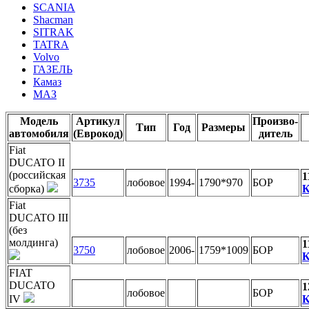
SCANIA
Shacman
SITRAK
TATRA
Volvo
ГАЗЕЛЬ
Камаз
МАЗ
Модель
Артикул
Произво-
Тип
Год
Размеры
автомобиля
(Еврокод)
дитель
Fiat
DUCATO II
(российская
1
3735
лобовое
1994-
1790*970
БОР
сборка)
К
Fiat
DUCATO III
(без
молдинга)
1
3750
лобовое
2006-
1759*1009
БОР
К
FIAT
DUCATO
1
лобовое
БОР
IV
К