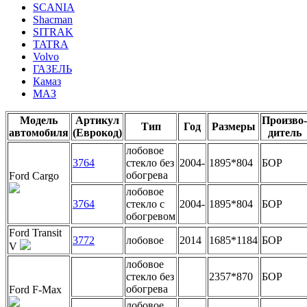
SCANIA
Shacman
SITRAK
TATRA
Volvo
ГАЗЕЛЬ
Камаз
МАЗ
Модель
Артикул
Произво-
Тип
Год
Размеры
автомобиля
(Еврокод)
дитель
лобовое
3764
стекло без
2004-
1895*804
БОР
обогрева
Ford Cargo
лобовое
3764
стекло с
2004-
1895*804
БОР
обогревом
Ford Transit
3772
лобовое
2014
1685*1184
БОР
V
лобовое
стекло без
2357*870
БОР
обогрева
Ford F-Max
лобовое