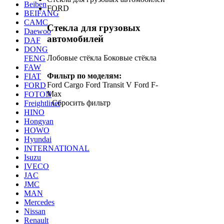
Beiben
FORD
BEIFANG
CAMC
Стекла для грузовых
Daewoo
автомобилей
DAF
DONG
Лобовые стёкла
Боковые стёкла
FENG
FAW
Фильтр по моделям:
FIAT
Ford Cargo
Ford Transit V
Ford F-
FORD
Max
FOTON
Сбросить фильтр
Freightliner
HINO
Hongyan
HOWO
Hyundai
INTERNATIONAL
Isuzu
IVECO
JAC
JMC
MAN
Mercedes
Nissan
Renault