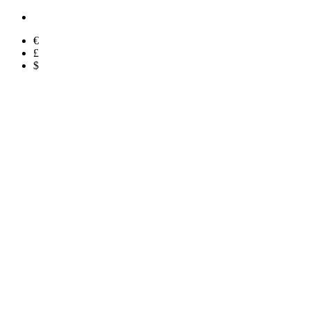
€
£
$