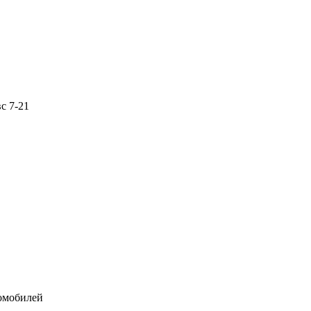
с 7-21
томобилей