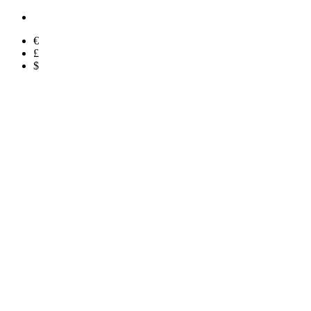
€
£
$