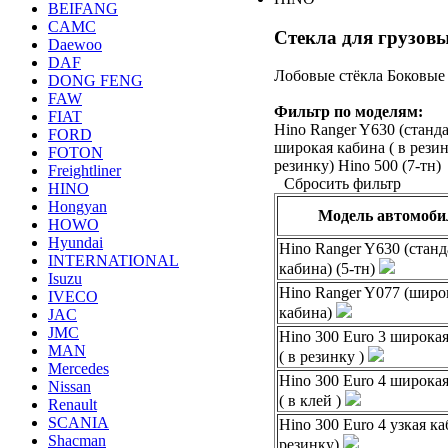
BEIFANG
CAMC
Стекла для грузов
Daewoo
DAF
Лобовые стёкла
Боковые 
DONG FENG
FAW
Фильтр по моделям:
FIAT
Hino Ranger Y630 (станда
FORD
широкая кабина ( в резин
FOTON
резинку)
Hino 500 (7-тн)
Freightliner
Сбросить фильтр
HINO
Hongyan
Модель автомоби
HOWO
Hyundai
Hino Ranger Y630 (станд
INTERNATIONAL
кабина) (5-тн)
Isuzu
Hino Ranger Y077 (широ
IVECO
кабина)
JAC
JMC
Hino 300 Euro 3 широка
MAN
( в резинку )
Mercedes
Hino 300 Euro 4 широка
Nissan
( в клей )
Renault
SCANIA
Hino 300 Euro 4 узкая ка
Shacman
резинку)