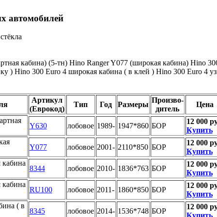
ых автомобилей
стёкла
ртная кабина) (5-тн)
Hino Ranger Y077 (широкая кабина)
Hino 30
ку )
Hino 300 Euro 4 широкая кабина ( в клей )
Hino 300 Euro 4 уз
Артикул
Произво-
ля
Тип
Год
Размеры
Цена
(Еврокод)
дитель
артная
12 000 ру
Y630
лобовое
1989-
1947*860
БОР
Купить
кая
12 000 ру
Y077
лобовое
2001-
2110*850
БОР
Купить
я кабина
12 000 ру
8344
лобовое
2010-
1836*763
БОР
Купить
я кабина
12 000 ру
RU100
лобовое
2011-
1860*850
БОР
Купить
бина ( в
12 000 ру
8345
лобовое
2014-
1536*748
БОР
Купить